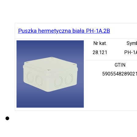
Puszka hermetyczna biała PH-1A.2B
Nr kat.
Sym
28.121
PH-1
GTIN
590554828902