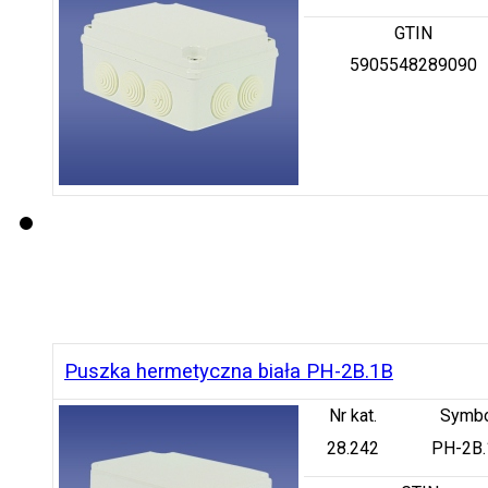
GTIN
5905548289090
Puszka hermetyczna biała PH-2B.1B
Nr kat.
Symb
28.242
PH-2B.