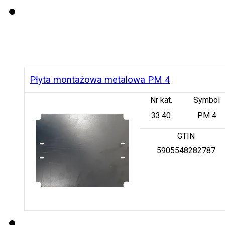
Płyta montażowa metalowa PM 4
Nr kat.
Symbol
33.40
PM 4
GTIN
5905548282787