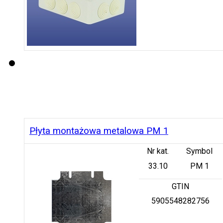
Płyta montażowa metalowa PM 1
Nr kat.
Symbol
33.10
PM 1
GTIN
5905548282756