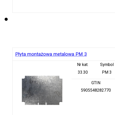
Płyta montażowa metalowa PM 3
Nr kat.
Symbol
33.30
PM 3
GTIN
5905548282770