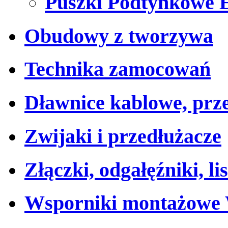
Puszki Podtynkowe 
Obudowy z tworzywa
Technika zamocowań
Dławnice kablowe, prz
Zwijaki i przedłużacze
Złączki, odgałęźniki, li
Wsporniki montażow