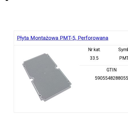
Płyta Montażowa PMT-5, Perforowana
Nr kat.
Sym
33.5
PMT
GTIN
590554828805