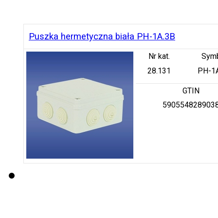
Puszka hermetyczna biała PH-1A.3B
Nr kat.
Sym
28.131
PH-1
GTIN
590554828903