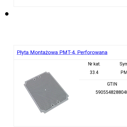
Płyta Montażowa PMT-4, Perforowana
Nr kat.
Sy
33.4
PM
GTIN
590554828804