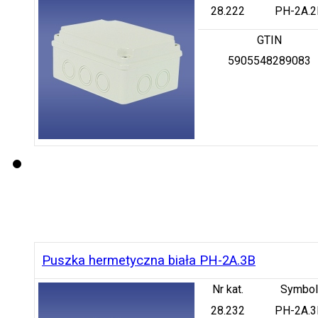
28.222
PH-2A.2
GTIN
5905548289083
Puszka hermetyczna biała PH-2A.3B
Nr kat.
Symbol
28.232
PH-2A.3