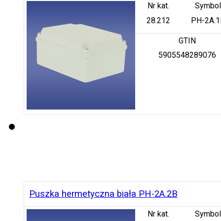
Nr kat.
Symbol
28.212
PH-2A.1
GTIN
5905548289076
Puszka hermetyczna biała PH-2A.2B
Nr kat.
Symbol